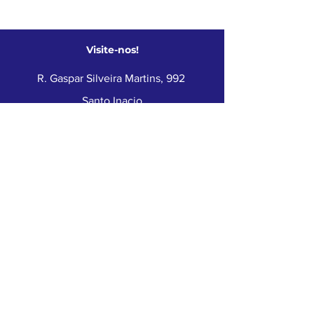
Visite-nos!
R. Gaspar Silveira Martins, 992
Santo Inacio
Santa Cruz do Sul - RS
Fone:
(51) 3902-7080
Peça um orçamento
Mantenha-se informado
Inscreva-se em nossa lista para
receber novidades,